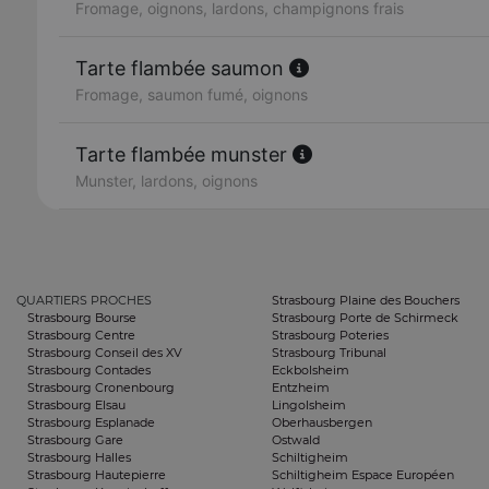
Fromage, oignons, lardons, champignons frais
Tarte flambée saumon
Fromage, saumon fumé, oignons
Tarte flambée munster
Munster, lardons, oignons
QUARTIERS PROCHES
Strasbourg Plaine des Bouchers
Strasbourg Bourse
Strasbourg Porte de Schirmeck
Strasbourg Centre
Strasbourg Poteries
Strasbourg Conseil des XV
Strasbourg Tribunal
Strasbourg Contades
Eckbolsheim
Strasbourg Cronenbourg
Entzheim
Strasbourg Elsau
Lingolsheim
Strasbourg Esplanade
Oberhausbergen
Strasbourg Gare
Ostwald
Strasbourg Halles
Schiltigheim
Strasbourg Hautepierre
Schiltigheim Espace Européen