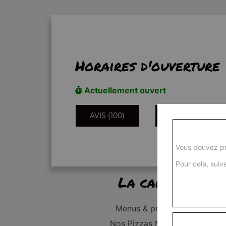
Horaires d'ouverture
Actuellement ouvert
AVIS (100)
INFORMATIONS
Vous pouvez pr
Pour cela, suive
La carte
Menus & promos
Nos Pizzas Médium