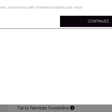
ave, nous avons plein d'autres produits pour vous!
CONTINUEZ
Tarte flambée nature
Fromage, oignons, champignons frais
Tarte flambée gratinée
Fromage, oignons, lardons
Tarte flambée viande hachée
Fromage, oignons, viande hachée
Tarte flambée poulet
Fromage, oignons, poulet
Tarte flambée forestière