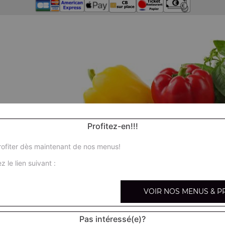
Profitez-en!!!
ofiter dès maintenant de nos menus!
z le lien suivant :
VOIR NOS MENUS & P
Nos
Pas intéressé(e)?