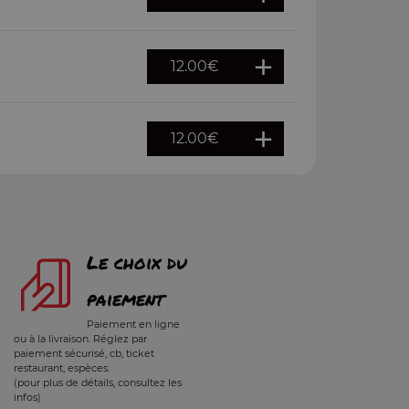
12.00
€
12.00
€
Le choix du
paiement
Paiement en ligne
ou à la livraison. Réglez par
paiement sécurisé, cb, ticket
restaurant, espèces.
(pour plus de détails, consultez les
infos)