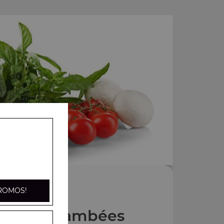
ROMOS!
 Tartes flambées