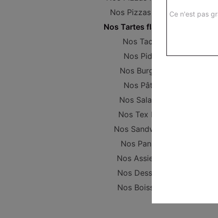
Nos Pizzas Large
Ce n'est pas gr
Nos Tartes flambées
Nos Tacos
Nos Pides
Nos Burgers
Nos Pâtes
Nos Salades
Nos Tex Mex
Nos Sandwichs
Nos Paninis
Nos Assiettes
Nos Desserts
Nos Boissons