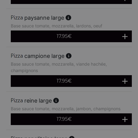
paysanne large
Base sauce tomate, mozzarella, lardons, oeuf
17.95
€
campione large
Base sauce tomate, mozzarella, viande hachée,
champignons
17.95
€
reine large
Base sauce tomate, mozzarella, jambon, champignons
17.95
€