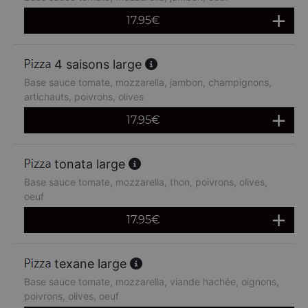
17.95
€
4 saisons large
Base sauce tomate, mozzarella, jambon, champignons,
artichauts, poivrons, olives
17.95
€
tonata large
Base sauce tomate, mozzarella, thon, poivrons, olives,
oeuf
17.95
€
texane large
Base sauce tomate, mozzarella, viande hachée, oignons,
poivrons, olives, oeuf