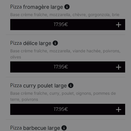
fromagère large
Base crème fraîche, mozzarella, chèvre, gorgonzola, brie
17.95
€
délice large
Base crème fraîche, mozzarella, viande hachée, poivrons,
olives
17.95
€
curry poulet large
Base crème fraîche, curry, poulet, oignons, pommes de
terre, poivrons
17.95
€
barbecue large