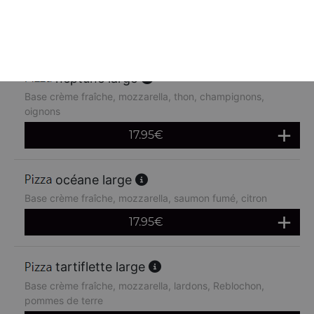
chèvre
17.95
€
neptune large
Base crème fraîche, mozzarella, thon, champignons,
oignons
17.95
€
océane large
Base crème fraîche, mozzarella, saumon fumé, citron
17.95
€
tartiflette large
Base crème fraîche, mozzarella, lardons, Reblochon,
pommes de terre