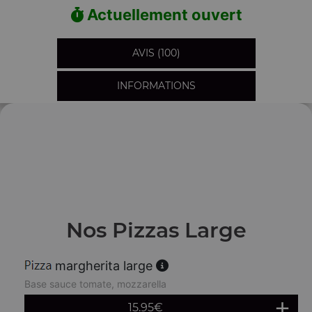
Actuellement ouvert
AVIS (100)
INFORMATIONS
Nos Pizzas Large
margherita large
Base sauce tomate, mozzarella
15.95
€