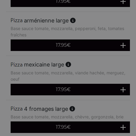
17.95
€
arménienne large
Base sauce tomate, mozzarella, pepperoni, feta, tomates
fraîches
17.95
€
mexicaine large
Base sauce tomate, mozzarella, viande hachée, merguez,
oeuf
17.95
€
4 fromages large
Base sauce tomate, mozzarella, chèvre, gorgonzola, brie
17.95
€