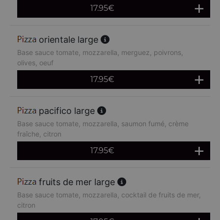
17.95
€
orientale large
Base sauce tomate, mozzarella, merguez, poivrons,
olives, oeuf
17.95
€
pacifico large
Base sauce tomate, mozzarella, saumon fumé, crème
fraîche, citron
17.95
€
fruits de mer large
Base sauce tomate, mozzarella, cocktail de fruits de mer,
citron