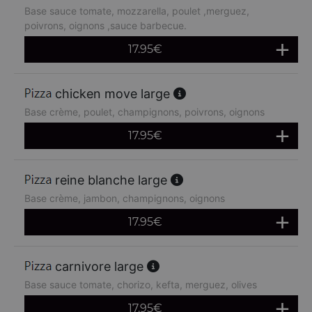
Base sauce tomate, mozzarella, poulet ,merguez,
poivrons, oignons ,sauce barbecue.
17.95
€
chicken move large
Base crème, poulet, champignons, poivrons, oignons
17.95
€
reine blanche large
Base crème, jambon, champignons, oignons
17.95
€
carnivore large
Base sauce tomate, chorizo, kefta, merguez, olives
17.95
€