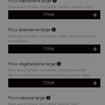
napolitaine large
Base sauce tomate, mozzarella, anchois, câpres, olives
17.95
€
alsacienne large
Base sauce tomate, mozzarella, poulet, pommes de terre,
champignons
17.95
€
végétarienne large
Base sauce tomate, mozzarella, champignons frais,
oignons, artichauts, tomates fraîches, poivrons, olives
17.95
€
calzone large
Base sauce tomate, mozzarella, jambon, oeuf