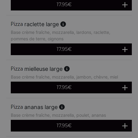
17.95
€
raclette large
Base crème fraîche, mozzarella, lardons, raclette,
pommes de terre, oignons
17.95
€
mielleuse large
Base crème fraîche, mozzarella, jambon, chèvre, miel
17.95
€
ananas large
Base crème fraîche, mozzarella, poulet, ananas
17.95
€