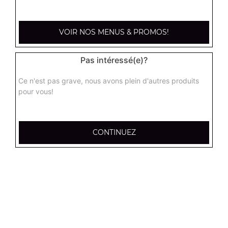
kebab large
Base sauce tomate, mozzarella, viande kébab, tomate
fraîches, oignons
VOIR NOS MENUS & PROMOS!
17.95
€
Pas intéressé(e)?
hannibale large
Ce n'est pas grave, nous avons plein d'autres produits
Base sauce tomate, boeuf, jambon, poulet, merguez
pour vous!
17.95
€
CONTINUEZ
supreme sucuk large
Base sauce tomate, oignons, poivrons, champignons,
maïs, double sucuk
17.95
€
capri large
Base crème fraîche, mozzarella, poulet, pommes de terre,