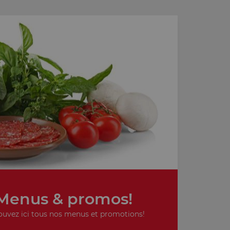
Menus & promos!
ouvez ici tous nos menus et promotions!