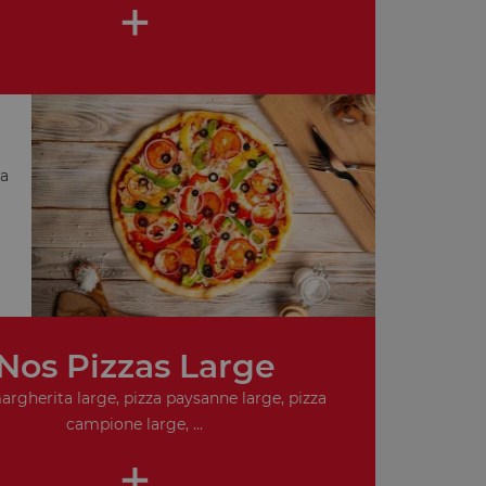
+
za
Nos Pizzas Large
argherita large, pizza paysanne large, pizza
campione large, ...
+