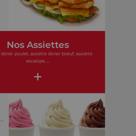
Nos Assiettes
 döner poulet, assiette doner boeuf, assiette
escalope, ...
+
..