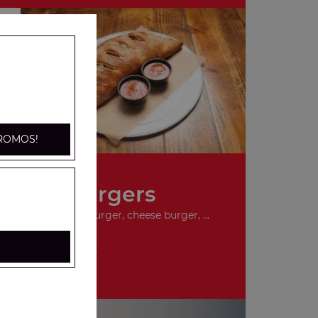
ROMOS!
Nos Burgers
ger, double hamburger, cheese burger, ...
+