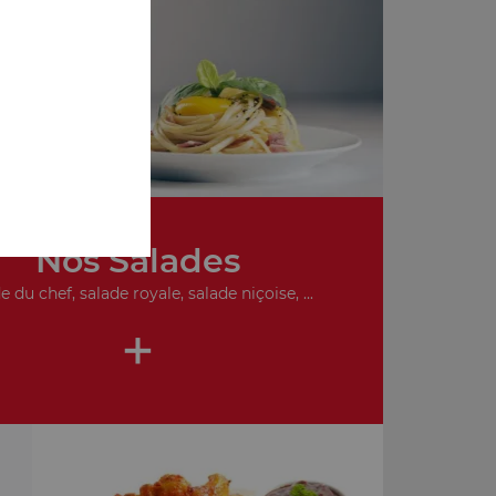
de
Nos Salades
e du chef, salade royale, salade niçoise, ...
+