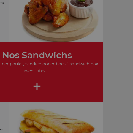
es
Nos Sandwichs
ner poulet, sandich doner boeuf, sandwich box
avec frites, ...
+
..