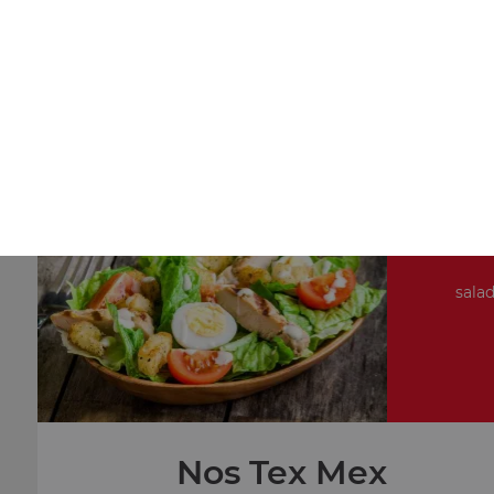
Nos Pâtes
petite portion de pâtes, moyenne portion de pâtes, gran
portion de pâtes
+
salad
Nos Tex Mex