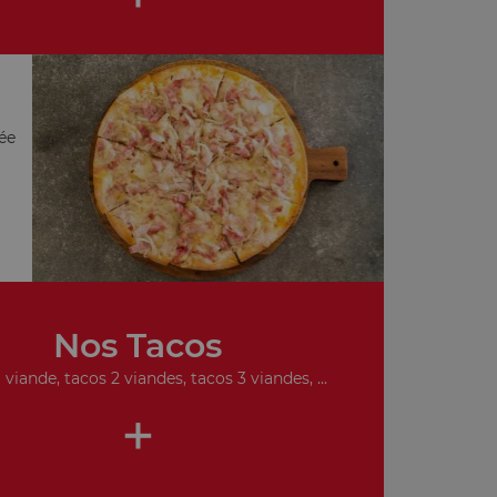
ée
Nos Tacos
 viande, tacos 2 viandes, tacos 3 viandes, ...
+