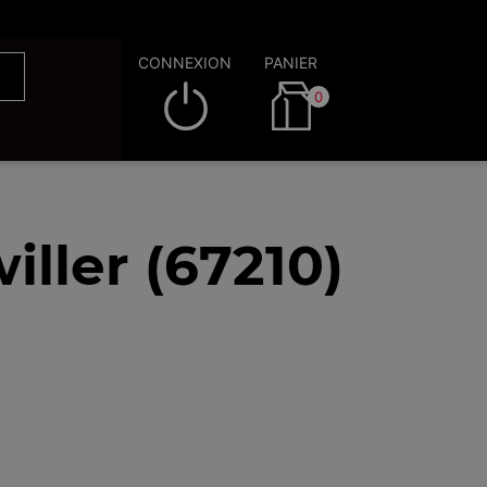
CONNEXION
PANIER
0
ller (67210)