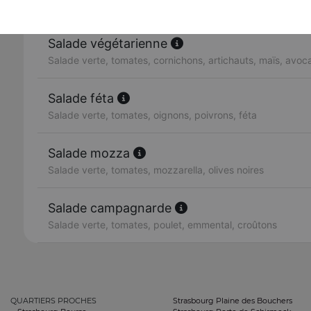
Salade verte, tomates, avocat, saumon fumé, citron
Salade végétarienne
Salade verte, tomates, cornichons, artichauts, maïs, avo
Salade féta
Salade verte, tomates, oignons, poivrons, féta
Salade mozza
Salade verte, tomates, mozzarella, olives noires
Salade campagnarde
Salade verte, tomates, poulet, emmental, croûtons
QUARTIERS PROCHES
Strasbourg Plaine des Bouchers