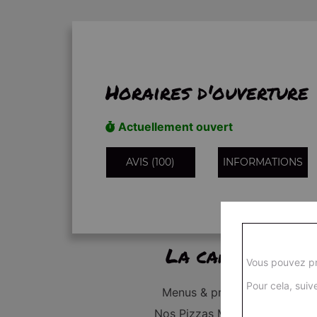
Horaires d'ouverture
Actuellement ouvert
AVIS (100)
INFORMATIONS
La carte
Vous pouvez pr
Pour cela, suive
Menus & promos
Nos Pizzas Médium