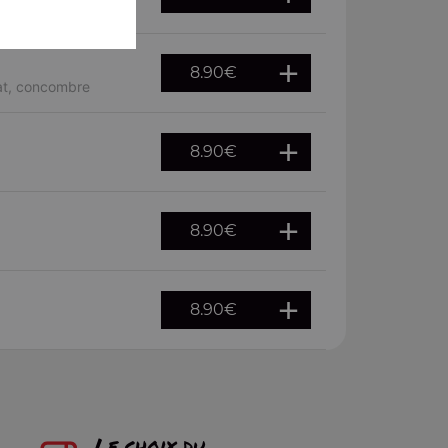
8.90
€
cat, concombre
8.90
€
8.90
€
8.90
€
Le choix du