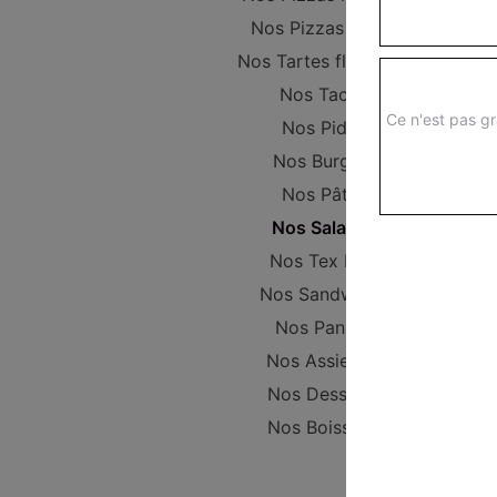
Nos Pizzas Large
Nos Tartes flambées
Nos Tacos
Ce n'est pas gr
Nos Pides
Nos Burgers
Nos Pâtes
Nos Salades
Nos Tex Mex
Nos Sandwichs
Nos Paninis
Nos Assiettes
Nos Desserts
Nos Boissons