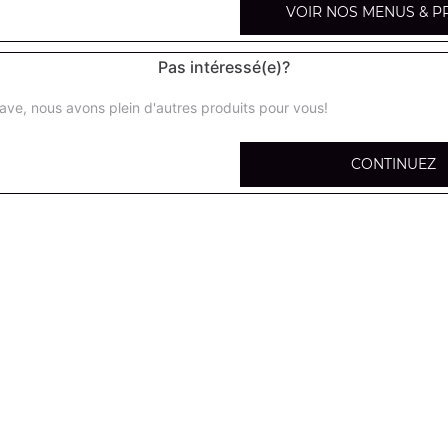
VOIR NOS MENUS & P
Pas intéressé(e)?
ave, nous avons plein d'autres produits pour vous!
Salade du chef
Salade verte, tomates, jambon, maïs, gruyère, cornichon
CONTINUEZ
Salade royale
Salade verte, tomates, lardons grillés, croûtons, chèvre c
Salade niçoise
Salade verte, tomates, thon, pommes de terre, olives, oeu
Salade crevettes avocat
Salade verte, tomates, crevettes, avocat, maïs
Salade norvégienne