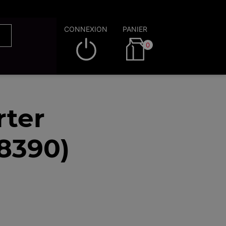
CONNEXION
PANIER
0
rter
8390)