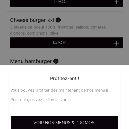
11.50
€
Cheese burger xxl
3 steaks de boeuf 150g, fromage, salade, tomates,
oignons, cornichons, olive.
14.50
€
Menu hamburger
Salade, tomates, oignons, steak de boeuf, cornichons +
frites + 1 boisson 33 cl
Profitez-en!!!
14.90
€
Vous pouvez profiter dès maintenant de nos menus!
Pour cela, suivez le lien suivant :
Menu double hamburger
Salade, tomates, oignons, steak de boeuf 150g,
cornichons + frites + 1 boisson 33 cl
VOIR NOS MENUS & PROMOS!
16.90
€