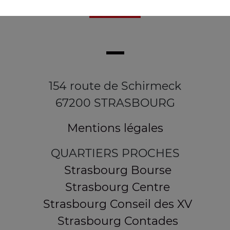
154 route de Schirmeck
67200 STRASBOURG
Mentions légales
QUARTIERS PROCHES
Strasbourg Bourse
Strasbourg Centre
Strasbourg Conseil des XV
Strasbourg Contades