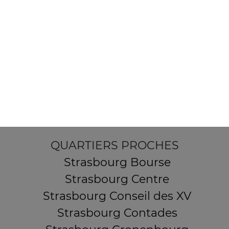
154 route de Schirmeck
67200 STRASBOURG
Mentions légales
QUARTIERS PROCHES
Strasbourg Bourse
Strasbourg Centre
Strasbourg Conseil des XV
Strasbourg Contades