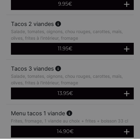
9.95
€
Tacos 2 viandes
Salade, tomates, oignons, chou rouges, carottes, maïs,
olives, frites à l'intérieur, fromage
11.95
€
Tacos 3 viandes
Salade, tomates, oignons, chou rouges, carottes, maïs,
olives, frites à l'intérieur, fromage
13.95
€
Menu tacos 1 viande
Frites, fromage, 1 viande au choix + frites + boisson 33 cl
14.90
€