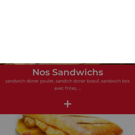
+
Nos Sandwichs
sandwich döner poulet, sandich doner boeuf, sandwich box
avec frites, ...
+