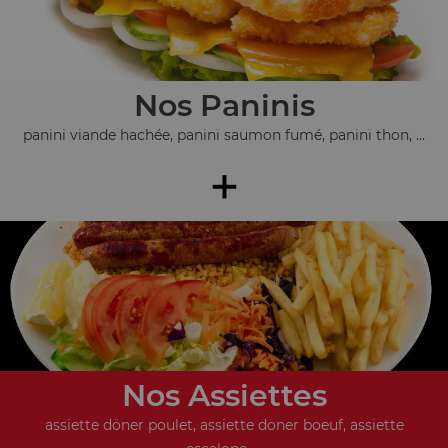
Nos Paninis
panini viande hachée, panini saumon fumé, panini thon, ...
+
Nos Assiettes
assiette döner poulet, assiette doner boeuf, assiette