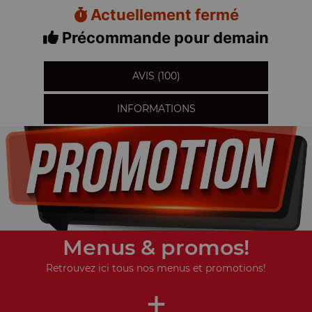
Actuellement fermé
Précommande pour demain
AVIS (100)
INFORMATIONS
Menus & promos!
Retrouvez ici tous nos menus et promotions!
+