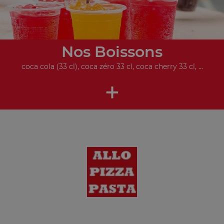
Nos Boissons
coca cola (33 cl), coca zéro 33 cl, coca cherry 33 cl, ...
+