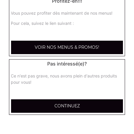
Profitez-en!!!
Vous pouvez profiter dès maintenant de nos menus!
Nos Salades
Pour cela, suivez le lien suivant :
salade du chef, salade royale, salade niçoise, ...
+
VOIR NOS MENUS & PROMOS!
Pas intéressé(e)?
Ce n'est pas grave, nous avons plein d'autres produits
pour vous!
CONTINUEZ
Nos Tex Mex
beignets de calamar x6, beignets de calamar x12, bouchées
de camembert x6, ...