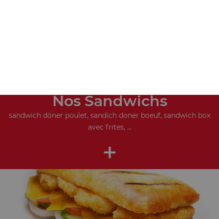
Nos Sandwichs
sandwich döner poulet, sandich doner boeuf, sandwich box
avec frites, ...
+