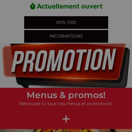
Actuellement ouvert
AVIS (100)
INFORMATIONS
Menus & promos!
Retrouvez ici tous nos menus et promotions!
+