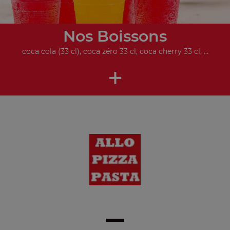
Nos Boissons
coca cola (33 cl), coca zéro 33 cl, coca cherry 33 cl, ...
+