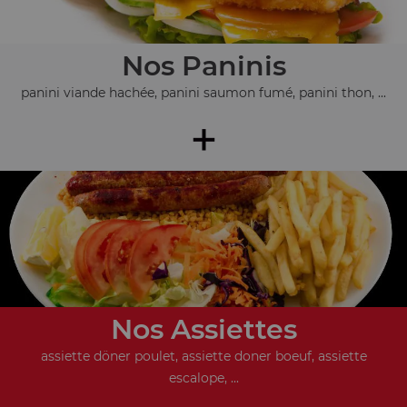
Nos Paninis
panini viande hachée, panini saumon fumé, panini thon, ...
+
Nos Assiettes
assiette döner poulet, assiette doner boeuf, assiette
escalope, ...