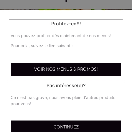
Profitez-en!!!
Vous pouvez profiter dès maintenant de nos menus!
Pour cela, suivez le lien suivant :
Nos Salades
salade du chef, salade royale, salade niçoise, ...
VOIR NOS MENUS & PROMOS!
+
Pas intéressé(e)?
Ce n'est pas grave, nous avons plein d'autres produits
pour vous!
CONTINUEZ