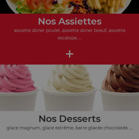
Nos Assiettes
assiette döner poulet, assiette doner boeuf, assiette
escalope, ...
+
Nos Desserts
glace magnum, glace extrême, barre glacée chocolatée, ...