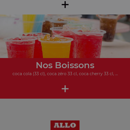
+
Nos Boissons
coca cola (33 cl), coca zéro 33 cl, coca cherry 33 cl, ...
+