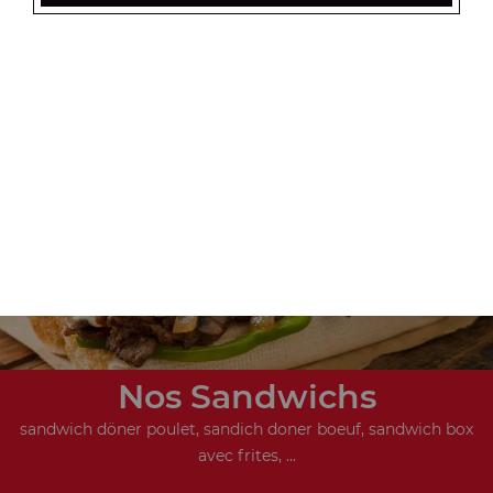
Nos Tex Mex
beignets de calamar x6, beignets de calamar x12, bouchées
de camembert x6, ...
+
Nos Sandwichs
sandwich döner poulet, sandich doner boeuf, sandwich box
avec frites, ...