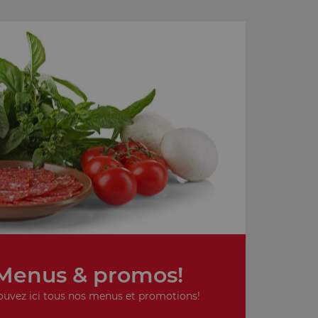
Menus & promos!
ouvez ici tous nos menus et promotions!