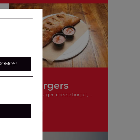
ROMOS!
Nos Burgers
ger, double hamburger, cheese burger, ...
+