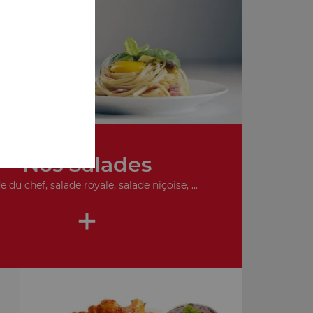
de
Nos Salades
e du chef, salade royale, salade niçoise, ...
+