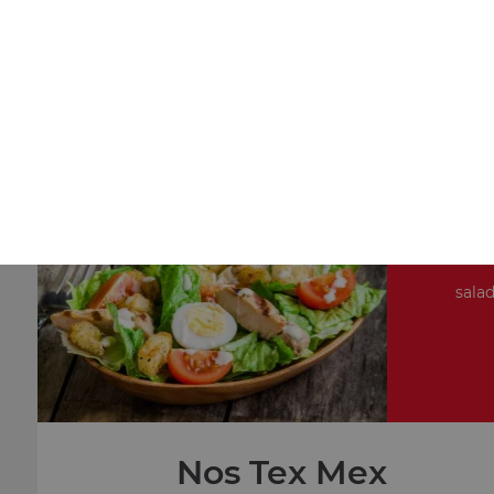
Nos Pâtes
petite portion de pâtes, moyenne portion de pâtes, gran
portion de pâtes
+
salad
Nos Tex Mex