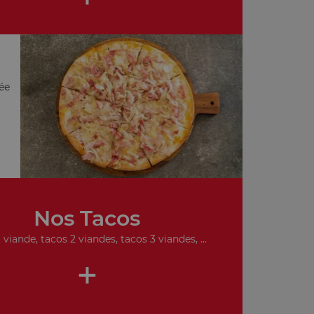
ée
Nos Tacos
 viande, tacos 2 viandes, tacos 3 viandes, ...
+