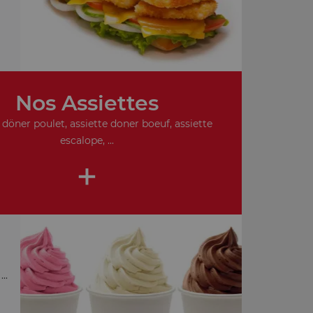
Nos Assiettes
 döner poulet, assiette doner boeuf, assiette
escalope, ...
+
..