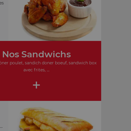
es
Nos Sandwichs
ner poulet, sandich doner boeuf, sandwich box
avec frites, ...
+
..