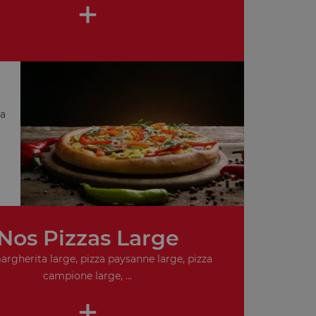
+
za
Nos Pizzas Large
argherita large, pizza paysanne large, pizza
campione large, ...
+