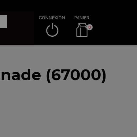
CONNEXION
PANIER
0
anade (67000)