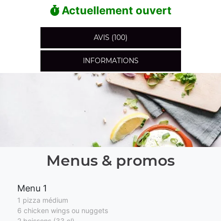
Actuellement ouvert
AVIS (100)
INFORMATIONS
Menus & promos
Menu 1
1 pizza médium
6 chicken wings ou nuggets
2 boissons (33 cl)