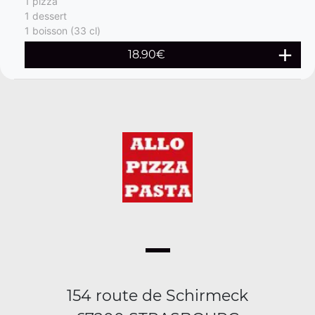
1 pizza
1 dessert
1 boisson (33 cl)
18.90€
154 route de Schirmeck